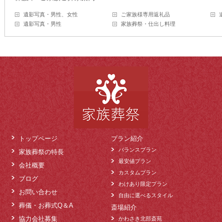
遺影写真・男性、女性
ご家族様専用返礼品
遺影写真・男性
家族葬祭・仕出し料理
トップページ
プラン紹介
バランスプラン
家族葬祭の特長
最安値プラン
会社概要
カスタムプラン
ブログ
わけあり限定プラン
お問い合わせ
自由に選べるスタイル
葬儀・お葬式Q＆A
斎場紹介
協力会社募集
かわさき北部斎苑