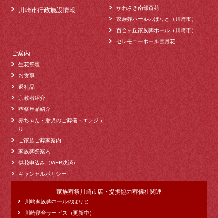
かわさき南部斎苑
川崎市行政施設情報
家族葬ホールのぼりと（川崎市）
百合ヶ丘家族葬ホール（川崎市）
セレモニーホール雪月花
ご案内
生花祭壇
お食事
返礼品
宗教者紹介
葬祭用品紹介
赤ちゃん・胎児のご葬儀・エンジェ
ル
ご家族ご葬家案内
家族葬祭案内
供花申込み（WEB決済）
キャンセルポリシー
家族葬祭川崎市店・提携協力葬儀社関連
川崎家族葬ホールのぼりと
川崎寝台サービス（更新中）