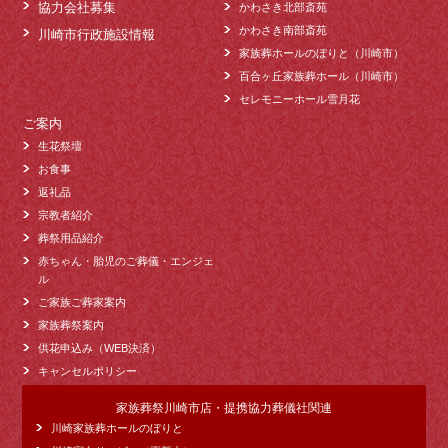
協力会社募集
かわさき北部斎苑
かわさき南部斎苑
川崎市行政施設情報
家族葬ホールのぼりと（川崎市）
百合ヶ丘家族葬ホール（川崎市）
セレモニーホール雪月花
ご案内
生花祭壇
お食事
返礼品
宗教者紹介
葬祭用品紹介
赤ちゃん・胎児のご葬儀・エンジェ
ル
ご家族ご葬家案内
家族葬祭案内
供花申込み（WEB決済）
キャンセルポリシー
家族葬祭川崎市店・提携協力葬儀社関連
川崎家族葬ホールのぼりと